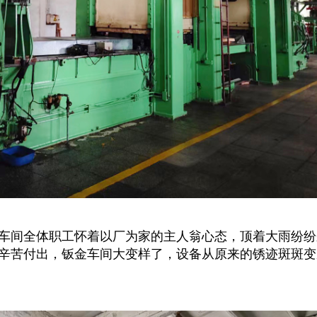
金车间全体职工怀着以厂为家的主人翁心态，顶着大雨纷
辛苦付出，钣金车间大变样了，设备从原来的锈迹斑斑变