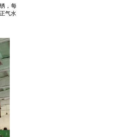
铁锈，每
正气水