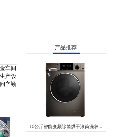
产品推荐
钣金车间
生产设
慰问辛勤
10公斤智能变频除菌烘干滚筒洗衣...