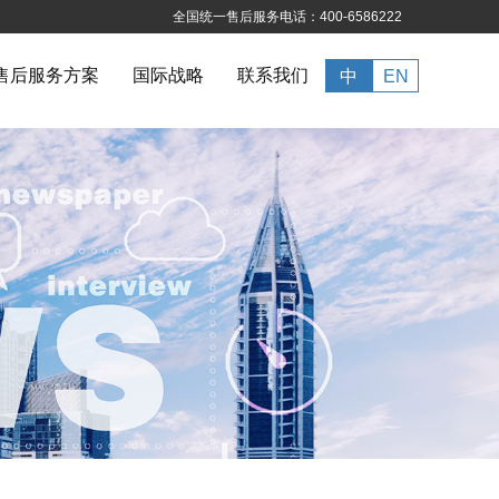
全国统一售后服务电话：400-6586222
售后服务方案
国际战略
联系我们
中
EN
冰箱专区
对开双门式
十字对开式
多门式
查看更多